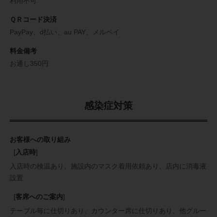
利用不可
ＱＲコード決済
PayPay、d払い、au PAY、メルペイ
料金備考
お通し350円
感染症対策
お客様への取り組み
[
入店時
]
入店時の検温あり
施設内のマスク着用依頼あり
店内に消毒液
設置
[
客席へのご案内
]
テーブル毎に仕切りあり
カウンター席に仕切りあり
他グルー