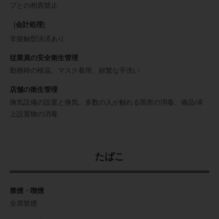
プとの相席禁止
[
会計処理
]
非接触型決済あり
従業員の安全衛生管理
勤務時の検温
マスク着用
頻繁な手洗い
店舗の衛生管理
換気設備の設置と換気
多数の人が触れる箇所の消毒
備品/卓
上設置物の消毒
たばこ
禁煙・喫煙
全席禁煙