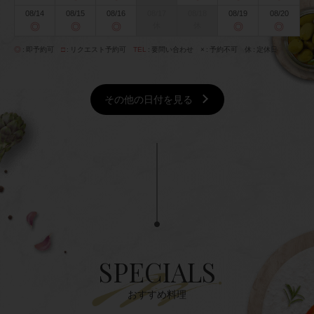
08/14
08/15
08/16
08/17
08/18
08/19
08/20
◎
◎
◎
休
休
◎
◎
◎
即予約可
□
リクエスト予約可
TEL
要問い合わせ
×
予約不可
休
定休日
その他の日付を見る
SPECIALS
おすすめ料理