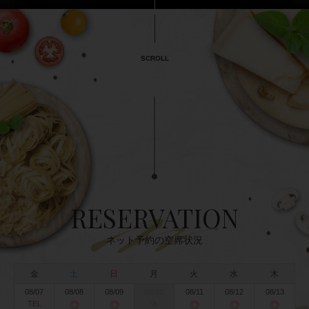
SCROLL
RESERVATION
ネット予約の空席状況
金
土
日
月
火
水
木
08/07
08/08
08/09
08/10
08/11
08/12
08/13
TEL
◎
◎
休
◎
◎
◎